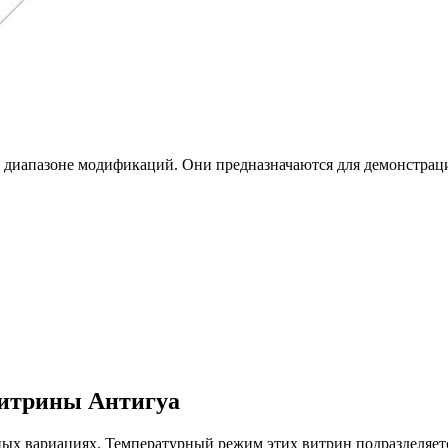
 диапазоне модификаций. Они
предназначаются для демонстраци
витрины Антигуа
ых вариациях. Температурный режим этих витрин подразделяетс