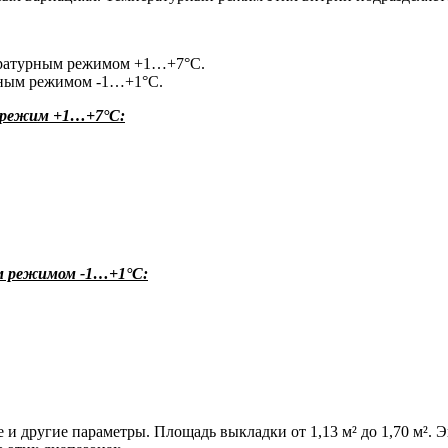
ературным режимом +1…+7°С.
рным режимом -1…+1°С.
 режим +1…+7°С:
м режимом -1…+1°С:
 и другие параметры.
Площадь выкладки от 1,13 м² до 1,70 м². 