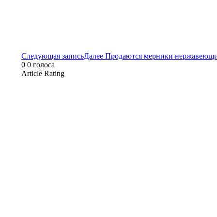
Следующая запись
Далее
Продаются мерники нержавеющие
0
0
голоса
Article Rating