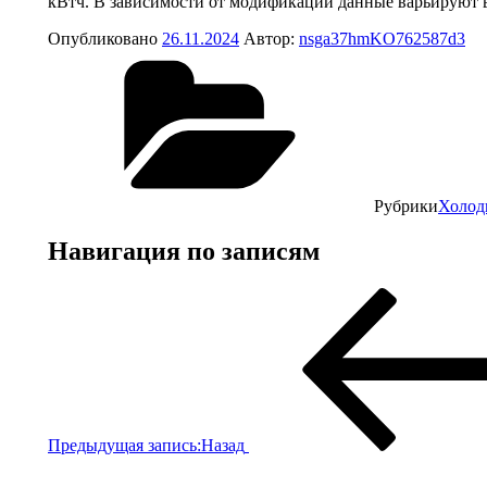
кВтч. В зависимости от модификации данные
варьируют в
Опубликовано
26.11.2024
Автор:
nsga37hmKO762587d3
Рубрики
Холод
Навигация по записям
Предыдущая запись:
Назад