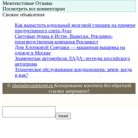
Межтекстовые Отзывы
Посмотреть все комментарии
Свежие объявления
Как вырастить идеальный мозговой горошек на примере
продуктивного сорта Дуал
Световые буквы в Истре. Вывески. Рекламно-
производственная компания Рекламист
Дом Хлопковой Совушки — машинная вышивка на
одежде в Москве
Знаменитые автомобили ЛАДА: легенды российского
автопрома
Техническое обслуживание кондиционера: зачем, когда
и как?
©
oborudovanietorgt.ru
Копирование контента без обратной
ссылки запрещено!
Insert