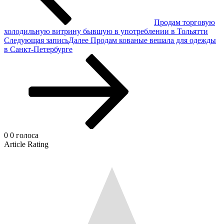
Продам торговую
холодильную витрину бывшую в употреблении в Тольятти
Следующая запись
Далее
Продам кованые вешала для одежды
в Санкт-Петербурге
0
0
голоса
Article Rating