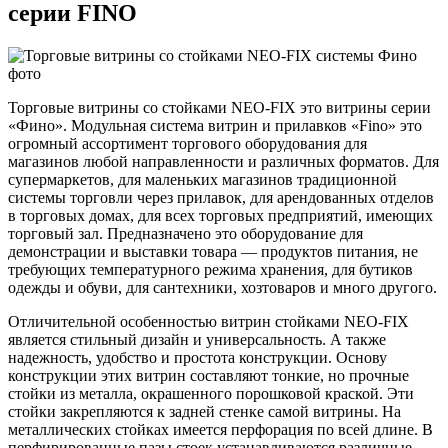
серии FINO
Торговые
витрины со стойками NEO-FIX это витрины серии
«Фино». Модульная система
витрин и прилавков «Fino» это
огромный ассортимент торгового
оборудования для
магазинов любой направленности и различных форматов.
Для
супермаркетов, для маленьких магазинов традиционной
системы торговли
через прилавок, для арендованных отделов
в торговых домах, для всех
торговых предприятий, имеющих
торговый зал. Предназначено это
оборудование для
демонстрации и выставки товара — продуктов питания, не
требующих температурного режима хранения, для бутиков
одежды и обуви,
для сантехники, хозтоваров и много другого.
Отличительной
особенностью витрин стойками NEO-FIX
является стильный дизайн и
универсальность. А также
надежность, удобство и простота конструкции.
Основу
конструкции этих витрин составляют тонкие, но прочные
стойки из
металла, окрашенного порошковой краской. Эти
стойки закрепляются к
задней стенке самой витрины. На
металлических стойках имеется перфорация
по всей длине. В
перфирированные пазы стоек устанавливаются различные