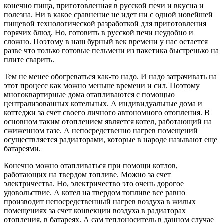
конечно пища, приготовленная в русской печи и вкусна и
полезна. Ни в какое сравнение не идет ни с одной новейшей
пищевой технологической разработкой для приготовления
горячих блюд. Но, готовить в русской печи неудобно и
сложно. Поэтому в наш бурный век времени у нас остается
разве что только готовые пельмени из пакетика быстренько на
плите сварить.
Тем не менее обогреваться как-то надо. И надо затрачивать на
этот процесс как можно меньше времени и сил. Поэтому
многоквартирные дома отапливаются с помощью
централизованных котельных. А индивидуальные дома и
коттеджи за счет своего личного автономного отопления. В
основном таким отоплением является котел, работающий на
сжиженном газе. А непосредственно нагрев помещений
осуществляется радиаторами, которые в народе называют еще
батареями.
Конечно можно отапливаться при помощи котлов,
работающих на твердом топливе. Можно за счет
электричества. Но, электричество это очень дорогое
удовольствие. А котел на твердом топливе все равно
производит непосредственный нагрев воздуха в жилых
помещениях за счет конвекции воздуха в радиаторах
отопления, в батареях. А сам теплоноситель в данном случае