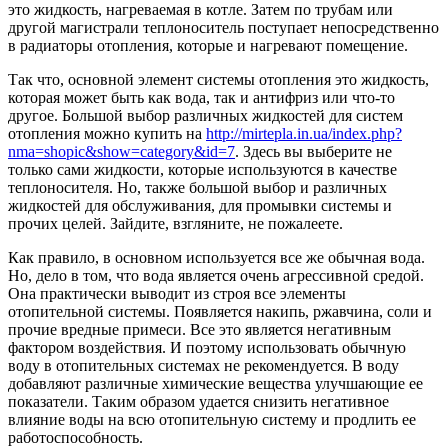
это жидкость, нагреваемая в котле. Затем по трубам или
другой магистрали теплоноситель поступает непосредственно
в радиаторы отопления, которые и нагревают помещение.
Так что, основной элемент системы отопления это жидкость,
которая может быть как вода, так и антифриз или что-то
другое. Большой выбор различных жидкостей для систем
отопления можно купить на
http://mirtepla.in.ua/index.php?
nma=shopic&show=category&id=7
. Здесь вы выберите не
только сами жидкости, которые используются в качестве
теплоносителя. Но, также большой выбор и различных
жидкостей для обслуживания, для промывки системы и
прочих целей. Зайдите, взгляните, не пожалеете.
Как правило, в основном используется все же обычная вода.
Но, дело в том, что вода является очень агрессивной средой.
Она практически выводит из строя все элементы
отопительной системы. Появляется накипь, ржавчина, соли и
прочие вредные примеси. Все это является негативным
фактором воздействия. И поэтому использовать обычную
воду в отопительных системах не рекомендуется. В воду
добавляют различные химические вещества улучшающие ее
показатели. Таким образом удается снизить негативное
влияние воды на всю отопительную систему и продлить ее
работоспособность.