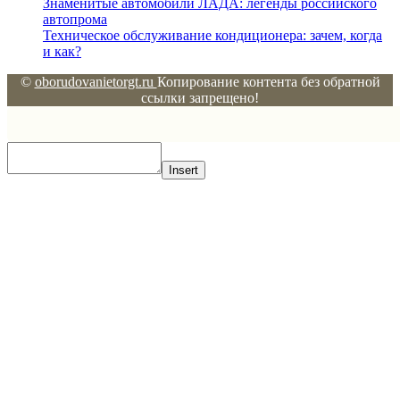
Знаменитые автомобили ЛАДА: легенды российского
автопрома
Техническое обслуживание кондиционера: зачем, когда
и как?
©
oborudovanietorgt.ru
Копирование контента без обратной
ссылки запрещено!
Insert